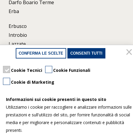
Darfo Boario Terme
Erba
Erbusco
Introbio
Lazzate
Lecco
CONFERMA LE SCELTE
CONSENTI TUTTI
Milano
Cookie Tecnici
Cookie Funzionali
Porlezza
Uboldo
Cookie di Marketing
Informazioni sui cookie presenti in questo sito
Utilizziamo i cookie per raccogliere e analizzare informazioni sulle
prestazioni e sull'utilizzo del sito, per fornire funzionalità di social
Copyright © 2026 Officina Notarile - Tutti diritti
media e per migliorare e personalizzare contenuti e pubblicità
riservati
presenti.