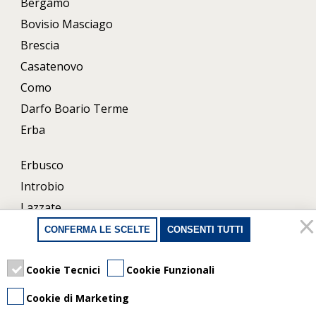
Bergamo
Bovisio Masciago
Brescia
Casatenovo
Como
Darfo Boario Terme
Erba
Erbusco
Introbio
Lazzate
Lecco
CONFERMA LE SCELTE
CONSENTI TUTTI
Milano
Cookie Tecnici
Cookie Funzionali
Porlezza
Uboldo
Cookie di Marketing