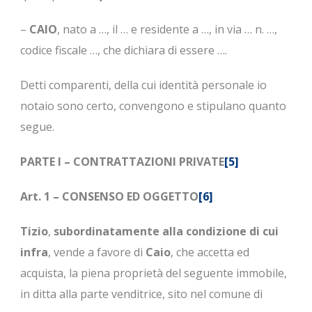
–
CAIO
, nato a …, il … e residente a …, in via … n. …,
codice fiscale …, che dichiara di essere ….
Detti comparenti, della cui identità personale io
notaio sono certo, convengono e stipulano quanto
segue.
PARTE I – CONTRATTAZIONI PRIVATE
[5]
Art. 1 – CONSENSO ED OGGETTO
[6]
Tizio
,
subordinatamente alla condizione di cui
infra
, vende a favore di
Caio
, che accetta ed
acquista, la piena proprietà del seguente immobile,
in ditta alla parte venditrice, sito nel comune di