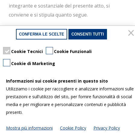
integrante e sostanziale del presente atto, si
conviene e si stipula quanto segue.
Art. 1 – CONSENSO ED OGGETTO
CONFERMA LE SCELTE
CONSENTI TUTTI
Il comparente dichiara che in data … si è verificata la
Cookie Tecnici
Cookie Funzionali
condizione sospensiva apposta all’atto di
compravendita descritto in premessa come risulta
Cookie di Marketing
dall’ordinanza del Giudice succitata che dichiara
estinta la procedura esecutiva, verso la quale
Informazioni sui cookie presenti in questo sito
Utilizziamo i cookie per raccogliere e analizzare informazioni sulle
nessun soggetto legittimato si è opposto nei
prestazioni e sull'utilizzo del sito, per fornire funzionalità di social
termini di legge.
media e per migliorare e personalizzare contenuti e pubblicità
presenti.
La parte prende atto che il contratto di
compravendita ha, quindi, assunto piena efficacia e
Mostra più informazioni
Cookie Policy
Privacy Policy
che è divenuta titolare del diritto trasferito con