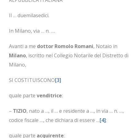
REPUBBLICA ITALIANA
Il … duemilasedici.
In Milano, via … n. ….
Avanti a me
dottor
Romolo Romani
, Notaio in
Milano
, iscritto nel Collegio Notarile del Distretto di
Milano,
SI COSTITUISCONO
[3]
quale parte
venditrice
:
–
TIZIO
, nato a …, il … e residente a …, in via … n. …,
codice fiscale …, che dichiara di essere …
[4]
;
quale parte
acquirente
: