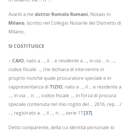
Avanti a me
dottor
Romolo Romani
, Notaio in
Milano
, iscritto nel Collegio Notarile del Distretto di
Milano,
SI COSTITUISCE
–
CAIO
, nato a …, il … e residente a …, in via … n. …,
codice fiscale …, che dichiara di intervenire in
proprio nonché quale procuratore speciale e in
rappresentanza di
TIZIO
, nato a …, il … e residente a
…, in via … n. …, codice fiscale …, in forza di procura
speciale contenuta nel mio rogito del … 2016, rep. …/
…, registrato a …, il …, n. …, serie 1T
[37]
.
Detto comparente, della cui identità personale io