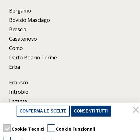
Bergamo
Bovisio Masciago
Brescia
Casatenovo
Como
Darfo Boario Terme
Erba
Erbusco
Introbio
Lazzate
Lecco
CONFERMA LE SCELTE
CONSENTI TUTTI
Milano
Porlezza
Cookie Tecnici
Cookie Funzionali
Uboldo