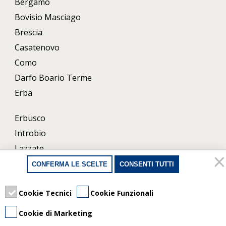
Bergamo
Bovisio Masciago
Brescia
Casatenovo
Como
Darfo Boario Terme
Erba
Erbusco
Introbio
Lazzate
Lecco
CONFERMA LE SCELTE
CONSENTI TUTTI
Milano
Porlezza
Cookie Tecnici
Cookie Funzionali
Uboldo
Cookie di Marketing