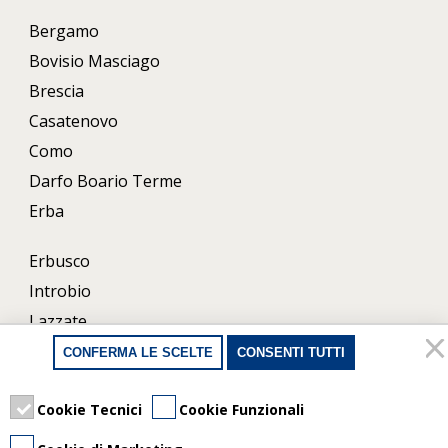
Bergamo
Bovisio Masciago
Brescia
Casatenovo
Como
Darfo Boario Terme
Erba
Erbusco
Introbio
Lazzate
Lecco
CONFERMA LE SCELTE
CONSENTI TUTTI
Milano
Porlezza
Cookie Tecnici
Cookie Funzionali
Uboldo