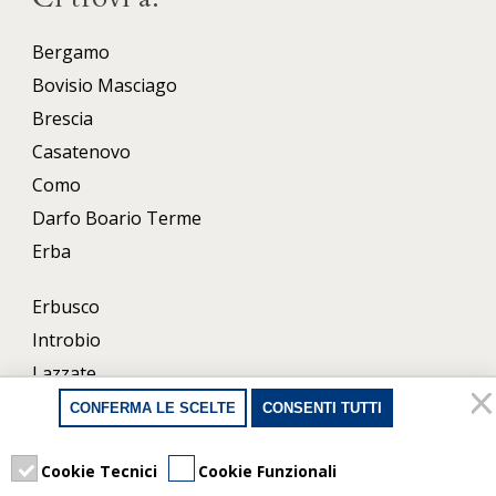
Bergamo
Bovisio Masciago
Brescia
Casatenovo
Como
Darfo Boario Terme
Erba
Erbusco
Introbio
Lazzate
Lecco
CONFERMA LE SCELTE
CONSENTI TUTTI
Milano
Cookie Tecnici
Cookie Funzionali
Porlezza