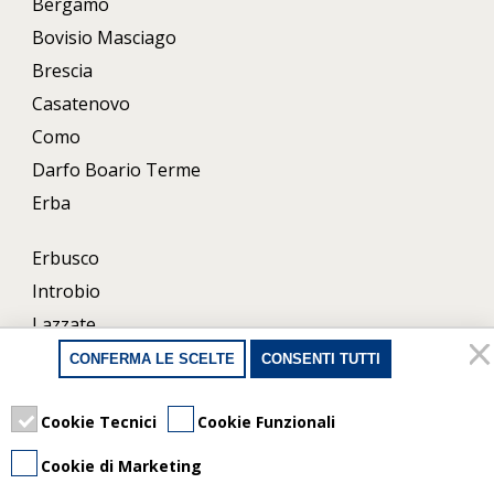
Bergamo
Bovisio Masciago
Brescia
Casatenovo
Como
Darfo Boario Terme
Erba
Erbusco
Introbio
Lazzate
Lecco
CONFERMA LE SCELTE
CONSENTI TUTTI
Milano
Porlezza
Cookie Tecnici
Cookie Funzionali
Uboldo
Cookie di Marketing