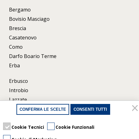
Bergamo
Bovisio Masciago
Brescia
Casatenovo
Como
Darfo Boario Terme
Erba
Erbusco
Introbio
Lazzate
Lecco
CONFERMA LE SCELTE
CONSENTI TUTTI
Milano
Porlezza
Cookie Tecnici
Cookie Funzionali
Uboldo