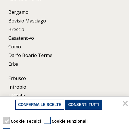
Bergamo
Bovisio Masciago
Brescia
Casatenovo
Como
Darfo Boario Terme
Erba
Erbusco
Introbio
Lazzate
Lecco
CONFERMA LE SCELTE
CONSENTI TUTTI
Milano
Porlezza
Cookie Tecnici
Cookie Funzionali