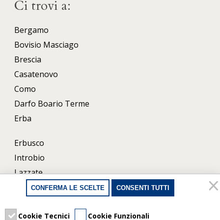
Ci trovi a:
Bergamo
Bovisio Masciago
Brescia
Casatenovo
Como
Darfo Boario Terme
Erba
Erbusco
Introbio
Lazzate
Lecco
CONFERMA LE SCELTE
CONSENTI TUTTI
Milano
Porlezza
Cookie Tecnici
Cookie Funzionali