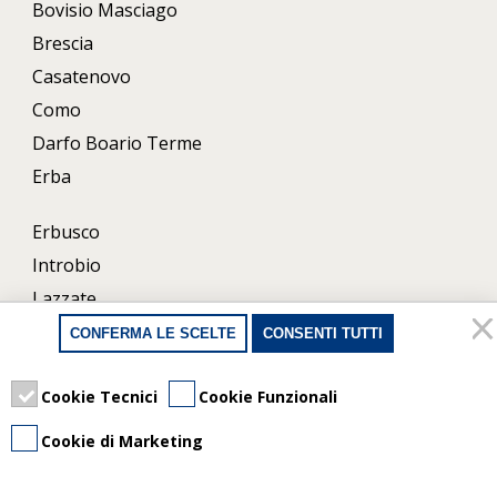
Bovisio Masciago
Brescia
Casatenovo
Como
Darfo Boario Terme
Erba
Erbusco
Introbio
Lazzate
Lecco
CONFERMA LE SCELTE
CONSENTI TUTTI
Milano
Cookie Tecnici
Cookie Funzionali
Porlezza
Uboldo
Cookie di Marketing