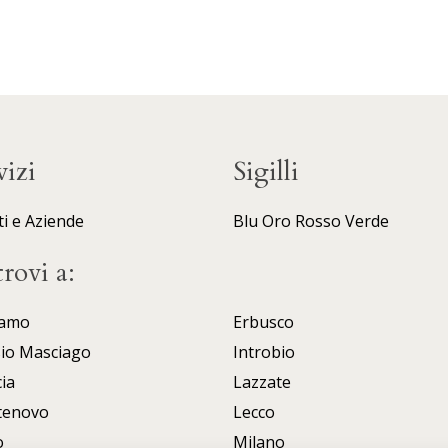
vizi
Sigilli
ti e Aziende
Blu
Oro
Rosso
Verde
trovi a:
amo
Erbusco
sio Masciago
Introbio
ia
Lazzate
tenovo
Lecco
o
Milano