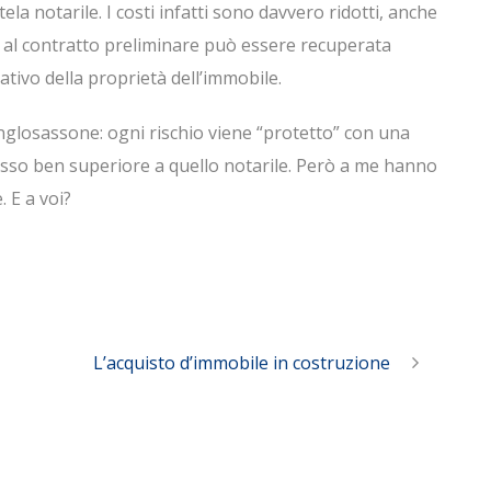
la notarile. I costi infatti sono davvero ridotti, anche
 al contratto preliminare può essere recuperata
ativo della proprietà dell’immobile.
glosassone: ogni rischio viene “protetto” con una
spesso ben superiore a quello notarile. Però a me hanno
 E a voi?
L’acquisto d’immobile in costruzione