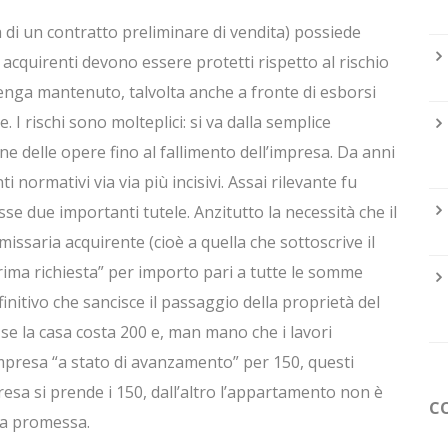
a di un contratto preliminare di vendita) possiede
 acquirenti devono essere protetti rispetto al rischio
nga mantenuto, talvolta anche a fronte di esborsi
. I rischi sono molteplici: si va dalla semplice
e delle opere fino al fallimento dell’impresa. Da anni
i normativi via via più incisivi. Assai rilevante fu
se due importanti tutele. Anzitutto la necessità che il
ssaria acquirente (cioè a quella che sottoscrive il
rima richiesta” per importo pari a tutte le somme
initivo che sancisce il passaggio della proprietà del
 se la casa costa 200 e, man mano che i lavori
presa “a stato di avanzamento” per 150, questi
presa si prende i 150, dall’altro l’appartamento non è
C
na promessa.