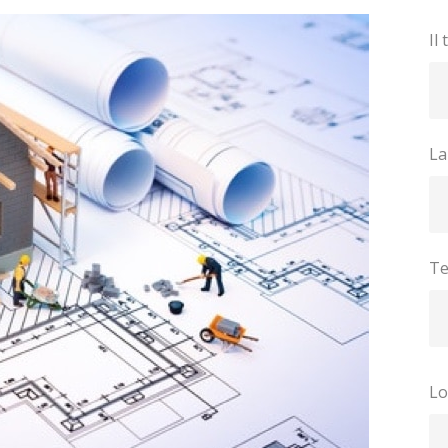
Il
La
Te
Lo