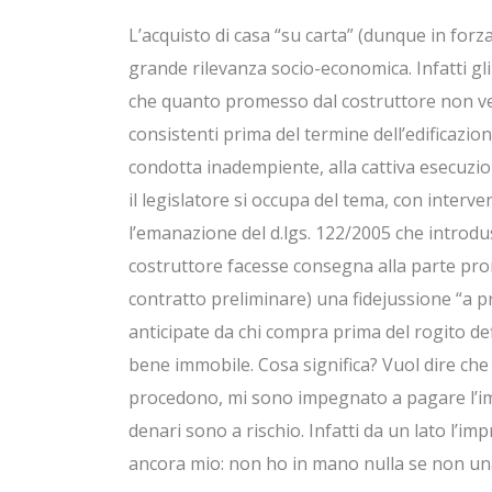
L’acquisto di casa “su carta” (dunque in forz
grande rilevanza socio-economica. Infatti gli
che quanto promesso dal costruttore non ve
consistenti prima del termine dell’edificazione
condotta inadempiente, alla cattiva esecuzion
il legislatore si occupa del tema, con intervent
l’emanazione del d.lgs. 122/2005 che introdus
costruttore facesse consegna alla parte promi
contratto preliminare) una fidejussione “a p
anticipate da chi compra prima del rogito def
bene immobile. Cosa significa? Vuol dire che
procedono, mi sono impegnato a pagare l’im
denari sono a rischio. Infatti da un lato l’im
ancora mio: non ho in mano nulla se non u