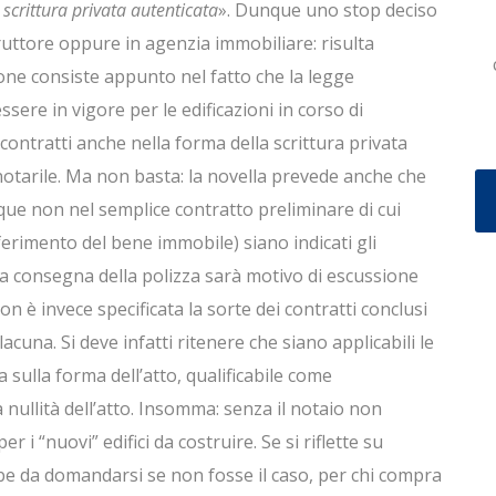
 scrittura privata autenticata
». Dunque uno stop deciso
struttore oppure in agenzia immobiliare: risulta
one consiste appunto nel fatto che la legge
ssere in vigore per le edificazioni in corso di
 contratti anche nella forma della scrittura privata
notarile. Ma non basta: la novella prevede anche che
nque non nel semplice contratto preliminare di cui
sferimento del bene immobile) siano indicati gli
ta consegna della polizza sarà motivo di escussione
Non è invece specificata la sorte dei contratti conclusi
acuna. Si deve infatti ritenere che siano applicabili le
 sulla forma dell’atto, qualificabile come
nullità dell’atto. Insomma: senza il notaio non
r i “nuovi” edifici da costruire. Se si riflette su
bbe da domandarsi se non fosse il caso, per chi compra