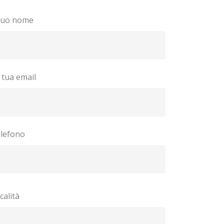
 tuo nome
 tua email
lefono
calità