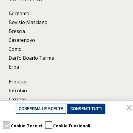
Bergamo
Bovisio Masciago
Brescia
Casatenovo
Como
Darfo Boario Terme
Erba
Erbusco
Introbio
Lazzate
Lecco
CONFERMA LE SCELTE
CONSENTI TUTTI
Milano
Porlezza
Cookie Tecnici
Cookie Funzionali