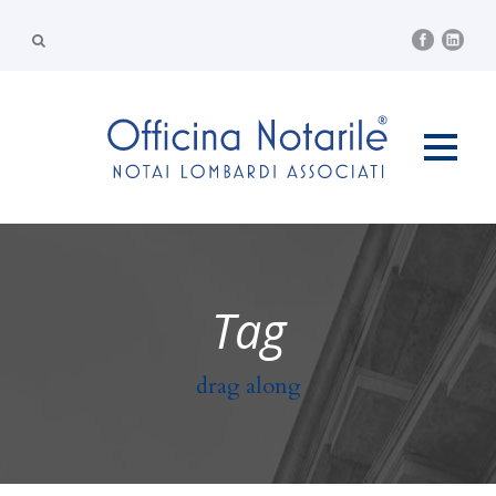
Tag
drag along