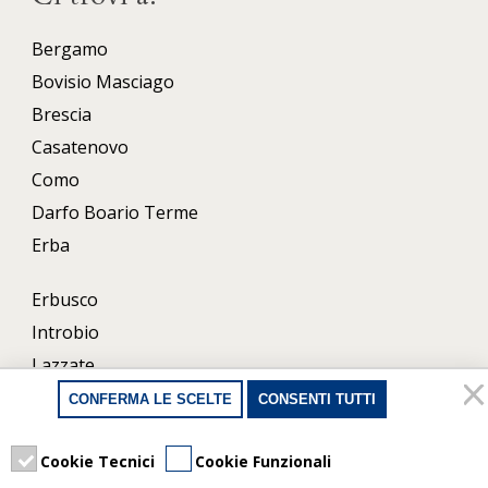
Bergamo
Bovisio Masciago
Brescia
Casatenovo
Como
Darfo Boario Terme
Erba
Erbusco
Introbio
Lazzate
Lecco
CONFERMA LE SCELTE
CONSENTI TUTTI
Milano
Porlezza
Cookie Tecnici
Cookie Funzionali