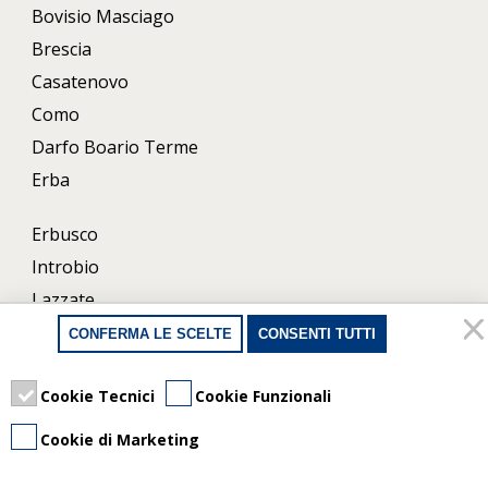
Bovisio Masciago
Brescia
Casatenovo
Como
Darfo Boario Terme
Erba
Erbusco
Introbio
Lazzate
Lecco
CONFERMA LE SCELTE
CONSENTI TUTTI
Milano
Porlezza
Cookie Tecnici
Cookie Funzionali
Uboldo
Cookie di Marketing