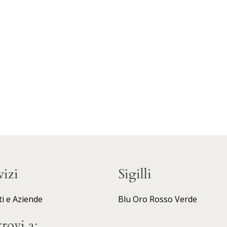
vizi
Sigilli
ti e Aziende
Blu
Oro
Rosso
Verde
trovi a: