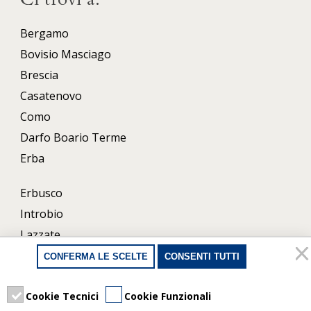
Bergamo
Bovisio Masciago
Brescia
Casatenovo
Como
Darfo Boario Terme
Erba
Erbusco
Introbio
Lazzate
Lecco
CONFERMA LE SCELTE
CONSENTI TUTTI
Milano
Porlezza
Cookie Tecnici
Cookie Funzionali