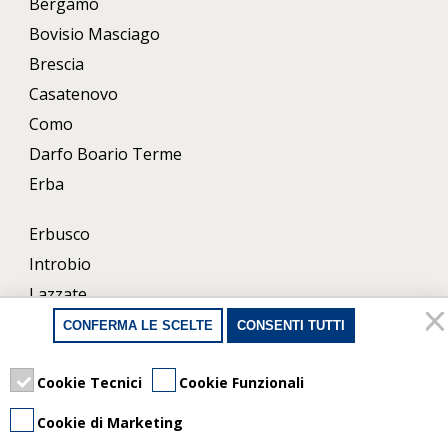
Bergamo
Bovisio Masciago
Brescia
Casatenovo
Como
Darfo Boario Terme
Erba
Erbusco
Introbio
Lazzate
Lecco
CONFERMA LE SCELTE
CONSENTI TUTTI
Milano
Porlezza
Cookie Tecnici
Cookie Funzionali
Uboldo
Cookie di Marketing