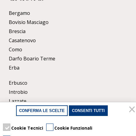
Bergamo
Bovisio Masciago
Brescia
Casatenovo
Como
Darfo Boario Terme
Erba
Erbusco
Introbio
Lazzate
Lecco
CONFERMA LE SCELTE
CONSENTI TUTTI
Milano
Cookie Tecnici
Cookie Funzionali
Porlezza