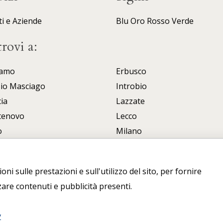
ti e Aziende
Blu
Oro
Rosso
Verde
trovi a:
amo
Erbusco
sio Masciago
Introbio
ia
Lazzate
tenovo
Lecco
o
Milano
o Boario Terme
Porlezza
Uboldo
ni sulle prestazioni e sull'utilizzo del sito, per fornire
zare contenuti e pubblicità presenti.
y