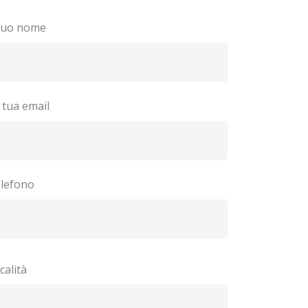
 tuo nome
 tua email
lefono
calità