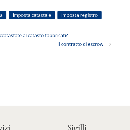
ta
imposta catastale
imposta registro
catastate al catasto fabbricati?
Il contratto di escrow
vizi
Sigilli