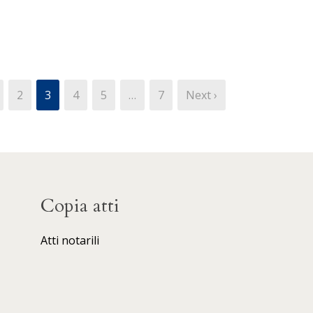
2
3
4
5
…
7
Next ›
Copia atti
Atti notarili