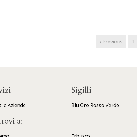
‹ Previous
1
vizi
Sigilli
ti e Aziende
Blu
Oro
Rosso
Verde
trovi a:
amo
Erbusco